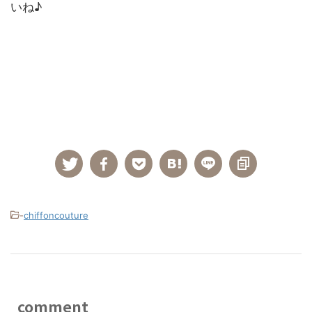
いね♪
-
chiffoncouture
comment