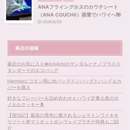
ANAフライングホヌのカウチシート
（ANA COUCHii）搭乗でハワイへ🌺
2026/6/29
最近の投稿
最近のお気に入り❀AmiAmiのサンダルとナノプラスス
タンダードのエコバッグ
Hermèsピコタン用に👜バッグインバッグとハンドルカ
バーを購入
好きなフレーバーを詰め合わせ♬ハワイ定番土産のホ
ノルルクッキー🍍
【宿泊記】最高の景色に癒されるシェラトンワイキキ
リゾート🌺マリオットボンヴォイプラチナ特典もご紹
介