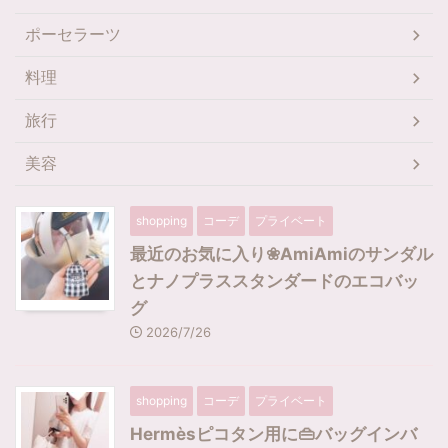
ポーセラーツ
料理
旅行
美容
shopping
コーデ
プライベート
最近のお気に入り❀AmiAmiのサンダル
とナノプラススタンダードのエコバッ
グ
2026/7/26
shopping
コーデ
プライベート
Hermèsピコタン用に👜バッグインバ