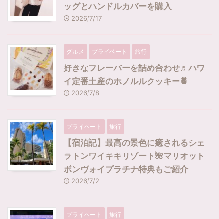
ッグとハンドルカバーを購入
2026/7/17
グルメ
プライベート
旅行
好きなフレーバーを詰め合わせ♬ハワ
イ定番土産のホノルルクッキー🍍
2026/7/8
プライベート
旅行
【宿泊記】最高の景色に癒されるシェ
ラトンワイキキリゾート🌺マリオット
ボンヴォイプラチナ特典もご紹介
2026/7/2
プライベート
旅行