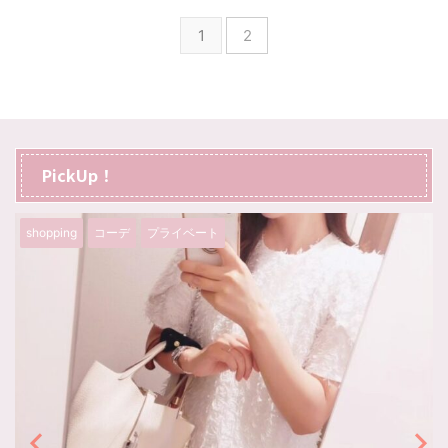
1
2
PickUp！
グルメ
プライベート
旅行