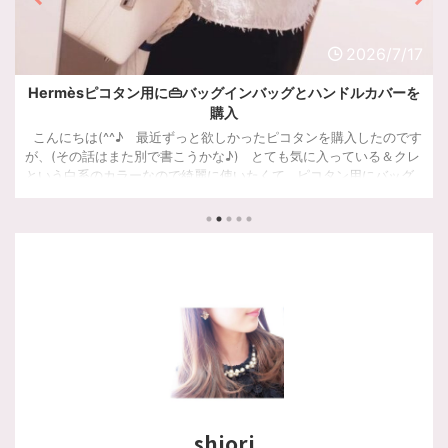
7/17
2026/7
バーを
好きなフレーバーを詰め合わせ♬ハワイ定番土産のホノルル
ッキー🍍
のです
ハワイ土産で人気のホノルルクッキー。好きなフレーバーを詰め
＆クレ
わせできるアラカルトステーションについてご紹介しています。
ッグ
バッ
イン
だっ
shiori