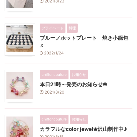
2021/8/23
プライベート
料理
ブルーノホットプレート 焼き小籠包
♬
2022/1/24
chiffoncouture
お知らせ
本日21時～発売のお知らせ❀
2021/8/20
chiffoncouture
お知らせ
カラフルなcolor jewel❀沢山制作中♪
2021/8/18