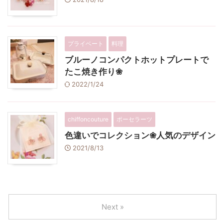
プライベート
料理
ブルーノコンパクトホットプレートで
たこ焼き作り❀
2022/1/24
chiffoncouture
ポーセラーツ
色違いでコレクション❀人気のデザイン
2021/8/13
Next »