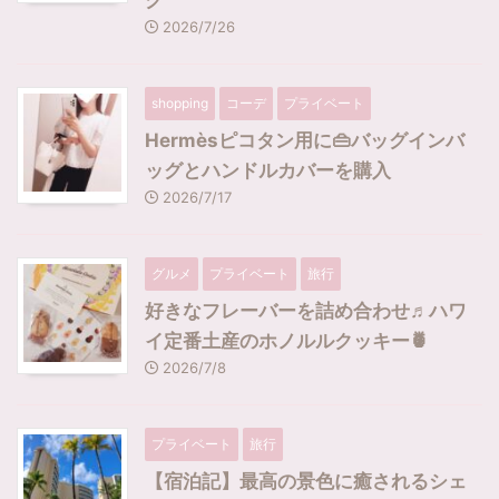
グ
2026/7/26
shopping
コーデ
プライベート
Hermèsピコタン用に👜バッグインバ
ッグとハンドルカバーを購入
2026/7/17
グルメ
プライベート
旅行
好きなフレーバーを詰め合わせ♬ハワ
イ定番土産のホノルルクッキー🍍
2026/7/8
プライベート
旅行
【宿泊記】最高の景色に癒されるシェ