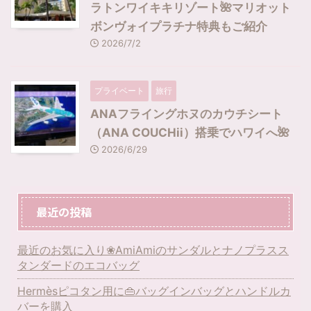
ラトンワイキキリゾート🌺マリオット
ボンヴォイプラチナ特典もご紹介
2026/7/2
プライベート
旅行
ANAフライングホヌのカウチシート
（ANA COUCHii）搭乗でハワイへ🌺
2026/6/29
最近の投稿
最近のお気に入り❀AmiAmiのサンダルとナノプラスス
タンダードのエコバッグ
Hermèsピコタン用に👜バッグインバッグとハンドルカ
バーを購入