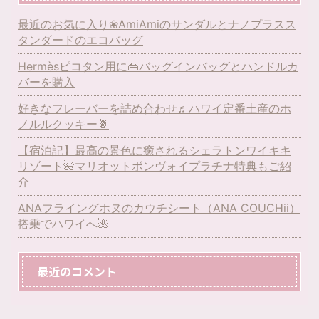
最近のお気に入り❀AmiAmiのサンダルとナノプラスス
タンダードのエコバッグ
Hermèsピコタン用に👜バッグインバッグとハンドルカ
バーを購入
好きなフレーバーを詰め合わせ♬ハワイ定番土産のホ
ノルルクッキー🍍
【宿泊記】最高の景色に癒されるシェラトンワイキキ
リゾート🌺マリオットボンヴォイプラチナ特典もご紹
介
ANAフライングホヌのカウチシート（ANA COUCHii）
搭乗でハワイへ🌺
最近のコメント