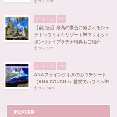
2026/7/8
プライベート
旅行
【宿泊記】最高の景色に癒されるシェ
ラトンワイキキリゾート🌺マリオット
ボンヴォイプラチナ特典もご紹介
2026/7/2
プライベート
旅行
ANAフライングホヌのカウチシート
（ANA COUCHii）搭乗でハワイへ🌺
2026/6/29
最近の投稿