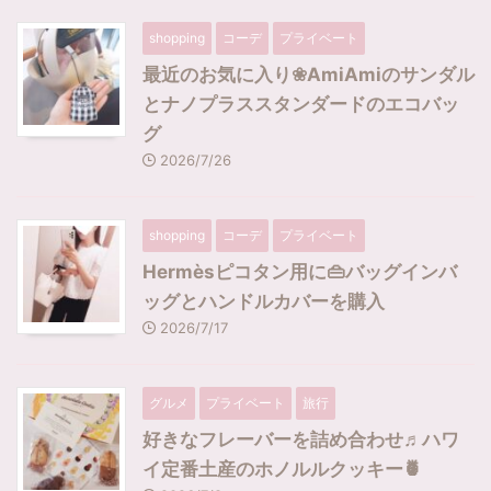
shopping
コーデ
プライベート
最近のお気に入り❀AmiAmiのサンダル
とナノプラススタンダードのエコバッ
グ
2026/7/26
shopping
コーデ
プライベート
Hermèsピコタン用に👜バッグインバ
ッグとハンドルカバーを購入
2026/7/17
グルメ
プライベート
旅行
好きなフレーバーを詰め合わせ♬ハワ
イ定番土産のホノルルクッキー🍍