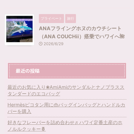
プライベート
旅行
ANAフライングホヌのカウチシート
（ANA COUCHii）搭乗でハワイへ🌺
2026/6/29
最近の投稿
最近のお気に入り❀AmiAmiのサンダルとナノプラスス
タンダードのエコバッグ
Hermèsピコタン用に👜バッグインバッグとハンドルカ
バーを購入
好きなフレーバーを詰め合わせ♬ハワイ定番土産のホ
ノルルクッキー🍍