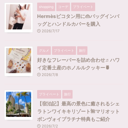
shopping
コーデ
プライベート
Hermèsピコタン用に👜バッグインバ
ッグとハンドルカバーを購入
2026/7/17
グルメ
プライベート
旅行
好きなフレーバーを詰め合わせ♬ハワ
イ定番土産のホノルルクッキー🍍
2026/7/8
プライベート
旅行
【宿泊記】最高の景色に癒されるシェ
ラトンワイキキリゾート🌺マリオット
ボンヴォイプラチナ特典もご紹介
2026/7/2