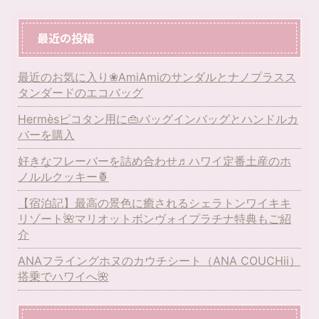
最近の投稿
最近のお気に入り❀AmiAmiのサンダルとナノプラスス
タンダードのエコバッグ
Hermèsピコタン用に👜バッグインバッグとハンドルカ
バーを購入
好きなフレーバーを詰め合わせ♬ハワイ定番土産のホ
ノルルクッキー🍍
【宿泊記】最高の景色に癒されるシェラトンワイキキ
リゾート🌺マリオットボンヴォイプラチナ特典もご紹
介
ANAフライングホヌのカウチシート（ANA COUCHii）
搭乗でハワイへ🌺