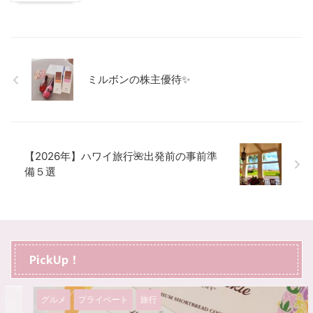
ミルボンの株主優待✨
【2026年】ハワイ旅行🌺出発前の事前準
備５選
PickUp！
グルメ
プライベート
旅行