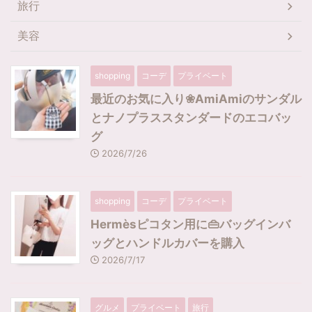
旅行
美容
shopping
コーデ
プライベート
最近のお気に入り❀AmiAmiのサンダル
とナノプラススタンダードのエコバッ
グ
2026/7/26
shopping
コーデ
プライベート
Hermèsピコタン用に👜バッグインバ
ッグとハンドルカバーを購入
2026/7/17
グルメ
プライベート
旅行