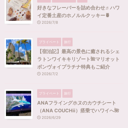
好きなフレーバーを詰め合わせ♬ハワ
イ定番土産のホノルルクッキー🍍
2026/7/8
プライベート
旅行
【宿泊記】最高の景色に癒されるシェ
ラトンワイキキリゾート🌺マリオット
ボンヴォイプラチナ特典もご紹介
2026/7/2
プライベート
旅行
ANAフライングホヌのカウチシート
（ANA COUCHii）搭乗でハワイへ🌺
2026/6/29