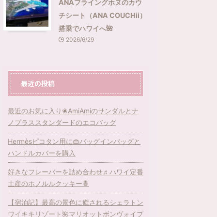
ANAフライングホヌのカウ
チシート（ANA COUCHii）
搭乗でハワイへ🌺
2026/6/29
最近の投稿
最近のお気に入り❀AmiAmiのサンダルとナ
ノプラススタンダードのエコバッグ
Hermèsピコタン用に👜バッグインバッグと
ハンドルカバーを購入
好きなフレーバーを詰め合わせ♬ハワイ定番
土産のホノルルクッキー🍍
【宿泊記】最高の景色に癒されるシェラトン
ワイキキリゾート🌺マリオットボンヴォイプ