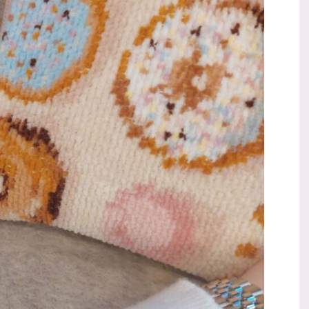
でそちらをご紹介し
なので綺麗に使いたくて ピコタン用にバッグイン
プサンダル シンプルな
バッグとハンドルカバーを購入しました。 ピコタ
つけたこちらを購入
ン専用バッグインバッグ✨ ピコタンにぴったりサ
、履きやすくて靴擦
イズで作られたバッグインバッグを探していて
選びました。 靴擦
色々検討したのですが、楽天で良さそうだったこち
..
らを購入しました。 &n ...