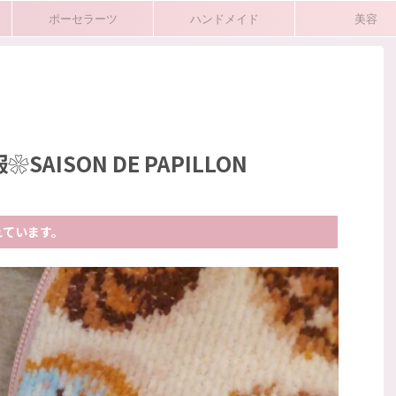
ポーセラーツ
ハンドメイド
美容
shopping
コーデ
プライベート
ISON DE PAPILLON
れています。
2026/7/26
2026/7/17
miのサンダルとナ
Hermèsピコタン用に👜バッグインバッグと
のエコバッグ
ハンドルカバーを購入
ご注文ありがとうござ
こんにちは(^^♪ 最近ずっと欲しかったピコタンを
ているのでぜひご覧
購入したのですが、(その話はまた別で書こうかな♪)
では最近購入したサン
とても気に入っている＆クレという白系のカラー