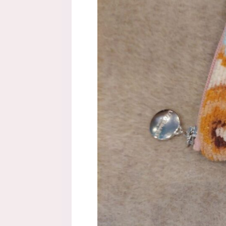
介しています。
ダルとエコバッグが良かったの
ます。 Ami Ami ストラッ
サンダルを探していて楽天で見
してみました。 口コミが良く
れしないとのことでブラックを
れしないか心配でしたが、一日 .