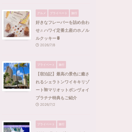
グルメ
プライベート
旅行
好きなフレーバーを詰め合わ
せ♬ハワイ定番土産のホノル
ルクッキー🍍
2026/7/8
プライベート
旅行
【宿泊記】最高の景色に癒さ
れるシェラトンワイキキリゾ
ート🌺マリオットボンヴォイ
プラチナ特典もご紹介
2026/7/2
プライベート
旅行