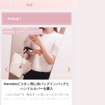
料理
PickUp！
グルメ
プライベート
旅行
プライベート
旅行
2026/7/8
好きなフレーバーを詰め合わせ♬ハワイ定番
【宿泊記】最高の
土産のホノルルクッキー🍍
ワイキキリゾート
ラチ
ハワイ土産で人気のホノルルクッキー。好きなフレ
ーバーを詰め合わせできるアラカルトステーション
シェラトンワイキキ
についてご紹介しています。
ました。ホテルのお