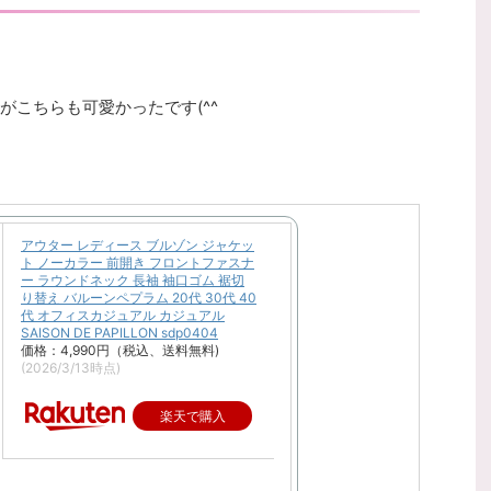
がこちらも可愛かったです(^^
アウター レディース ブルゾン ジャケッ
ト ノーカラー 前開き フロントファスナ
ー ラウンドネック 長袖 袖口ゴム 裾切
り替え バルーンペプラム 20代 30代 40
代 オフィスカジュアル カジュアル
SAISON DE PAPILLON sdp0404
価格：4,990円（税込、送料無料)
(2026/3/13時点)
楽天で購入