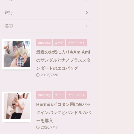
旅行
美容
shopping
コーデ
プライベート
最近のお気に入り❀AmiAmi
のサンダルとナノプラススタ
ンダードのエコバッグ
2026/7/26
shopping
コーデ
プライベート
Hermèsピコタン用に👜バッ
グインバッグとハンドルカバ
ーを購入
2026/7/17