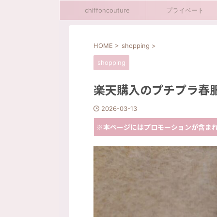
chiffoncouture
プライベート
HOME
>
shopping
>
shopping
ベート
旅行
shopping
コーデ
プライベート
楽天購入のプチプラ春服❀SA
2026-03-13
※本ページにはプロモーションが含ま
2026/6/29
Aフライングホヌのカウチシート（ANA
最近のお気に入り❀AmiA
COUCHii）搭乗でハワイへ🌺
ノプラススタンダード
フライングホヌのカウチシート（ANA
こんにちは(^^♪ SHOPにて
CHii）搭乗でハワイへ行ってきました。今回は
います❀只今サマーセールもし
用してみての感想や機内食、機内販売につい
くださいね🎵 今日のブログ