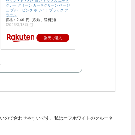
セゾン・ド・パピヨン トップス ニット
グレー グリーン カーキグリーン ベージ
ュ ブルー ピンク ホワイト ブラック ブ
ラウン
価格：2,491円（税込、送料別)
(2026/3/13時点)
楽天で購入
いので合わせやすいです。私はオフホワイトのクルーネ