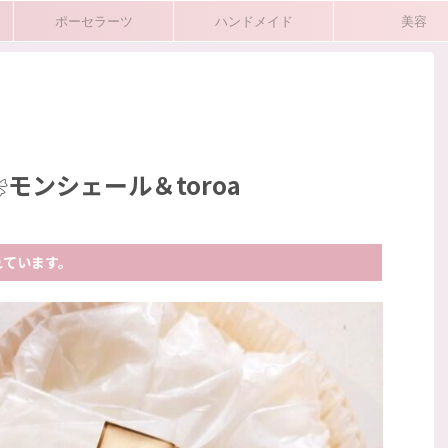
ポーセラーツ
ハンドメイド
美容
shopping
コーデ
プライベート
モンシェール＆toroa
れています。
2026/6/29
2026/7/26
ウチシート（ANA
最近のお気に入り❀AmiAmiのサンダルとナ
ハワイへ🌺
ノプラススタンダードのエコバッグ
ート（ANA
こんにちは(^^♪ SHOPにてご注文ありがとうござ
行ってきました。今回は
います❀只今サマーセールもしているのでぜひご覧
食、機内販売につい
くださいね🎵 今日のブログでは最近購入したサン