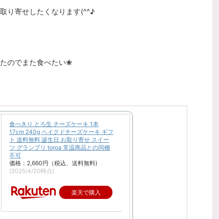
り寄せしたくなります(^^♪
たのでまた食べたい❀
食べきり とろ生 チーズケーキ 1本
17cm 240g ベイクドチーズケーキ ギフ
ト 送料無料 誕生日 お取り寄せ スイー
ツ グランプリ toroa 常温商品との同梱
不可
価格：2,660円（税込、送料無料)
(2025/4/20時点)
楽天で購入