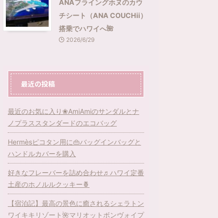
ANAフライングホヌのカウ
チシート（ANA COUCHii）
搭乗でハワイへ🌺
2026/6/29
最近の投稿
最近のお気に入り❀AmiAmiのサンダルとナ
ノプラススタンダードのエコバッグ
Hermèsピコタン用に👜バッグインバッグと
ハンドルカバーを購入
好きなフレーバーを詰め合わせ♬ハワイ定番
土産のホノルルクッキー🍍
【宿泊記】最高の景色に癒されるシェラトン
ワイキキリゾート🌺マリオットボンヴォイプ