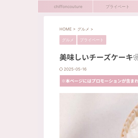
chiffoncouture
プライベート
HOME
>
グルメ
>
グルメ
プライベート
プライベート
旅行
美味しいチーズケーキ❀
2025-05-16
※本ページにはプロモーションが含ま
ANAフライングホヌのカ
COUCHii）搭乗で
ANAフライングホヌのカウチシ
COUCHii）搭乗でハワイへ
実際利用してみての感想や機内