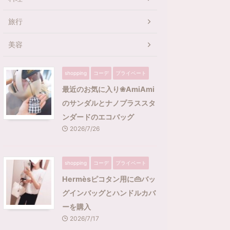
旅行
美容
shopping
コーデ
プライベート
最近のお気に入り❀AmiAmi
のサンダルとナノプラススタ
ンダードのエコバッグ
2026/7/26
shopping
コーデ
プライベート
Hermèsピコタン用に👜バッ
グインバッグとハンドルカバ
ーを購入
2026/7/17