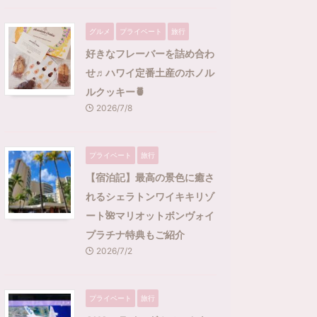
グルメ
プライベート
旅行
好きなフレーバーを詰め合わ
せ♬ハワイ定番土産のホノル
ルクッキー🍍
2026/7/8
プライベート
旅行
【宿泊記】最高の景色に癒さ
れるシェラトンワイキキリゾ
ート🌺マリオットボンヴォイ
プラチナ特典もご紹介
2026/7/2
プライベート
旅行