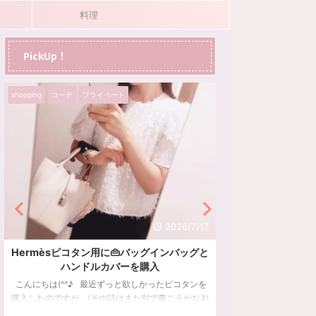
料理
PickUp！
shopping
コーデ
プライベート
グルメ
プライベート
2026/7/17
Hermèsピコタン用に👜バッグインバッグと
好きなフレーバー
ハンドルカバーを購入
土産のホ
こんにちは(^^♪ 最近ずっと欲しかったピコタンを
ハワイ土産で人気の
購入したのですが、(その話はまた別で書こうかな♪)
ーバーを詰め合わせ
とても気に入っている＆クレという白系のカラー
についてご紹介して